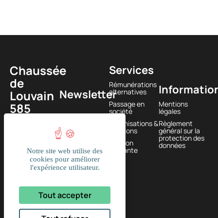
Chaussée
Services
de
Rémunérations
Informatio
Newsletter
alternatives
Louvain
Passage en
Mentions
585
société
légales
1380
Optimisations &
Règlement
Lasne,
solutions
général sur la
protection des
BELGIQUE
Gestion
données
courante
Notre site web utilise des
+32
cookies pour améliorer
l'expérience utilisateur.
(0)2
374 61
Tout accepter
16