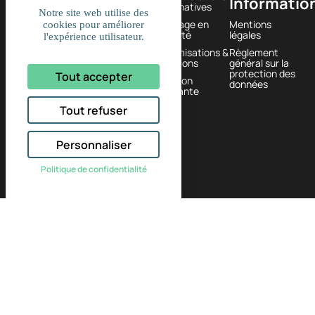
Informatio
Newsletter
alternatives
Louvain
Notre site web utilise des
Passage en
Mentions
cookies pour améliorer
585
société
légales
l'expérience utilisateur.
1380
Optimisations &
Règlement
Lasne,
solutions
général sur la
protection des
Tout accepter
BELGIQUE
Gestion
données
courante
+32
Tout refuser
(0)2
374 61
Personnaliser
16
Politique de confidentialité
2026 © Fidmed – Fiduciaire médicale & associés |
Designed with passion by