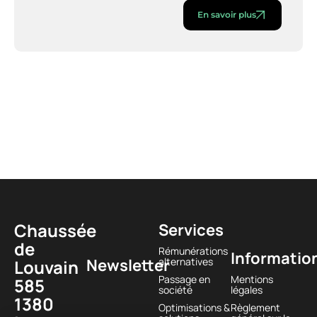
En savoir plus
Chaussée
Services
de
Rémunérations
Informatio
Newsletter
alternatives
Louvain
Passage en
Mentions
585
société
légales
1380
Optimisations &
Règlement