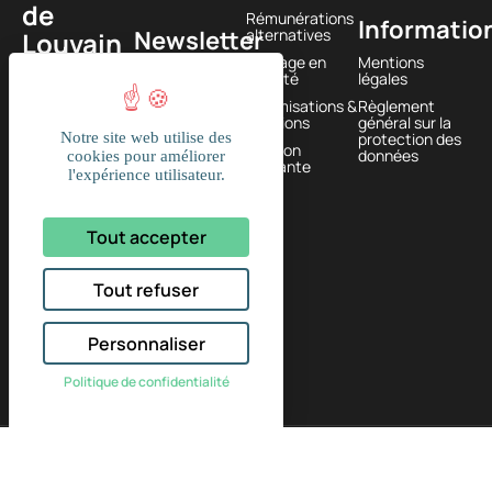
de
Rémunérations
Informatio
Newsletter
alternatives
Louvain
Passage en
Mentions
585
société
légales
1380
Optimisations &
Règlement
Lasne,
solutions
général sur la
Notre site web utilise des
protection des
BELGIQUE
Gestion
données
cookies pour améliorer
courante
l'expérience utilisateur.
+32
(0)2
Tout accepter
374 61
16
Tout refuser
Personnaliser
Politique de confidentialité
2026 © Fidmed – Fiduciaire médicale & associés |
Designed with passion by