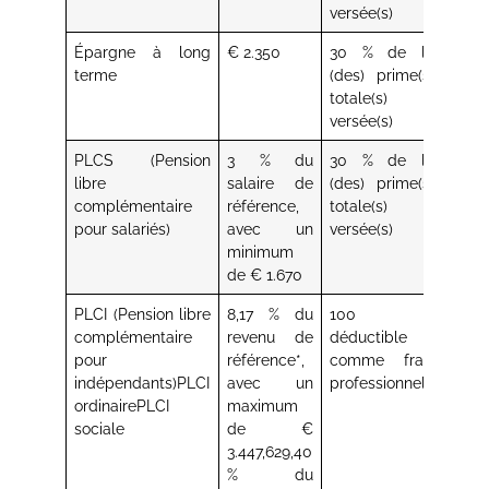
versée(s)
Épargne à long
€ 2.350
30 % de la
Assu
terme
(des) prime(s)
épa
totale(s)
long
versée(s)
PLCS (Pension
3 % du
30 % de la
PLC
libre
salaire de
(des) prime(s)
complémentaire
référence,
totale(s)
pour salariés)
avec un
versée(s)
minimum
de € 1.670
PLCI (Pension libre
8,17 % du
100 %
PLCI
complémentaire
revenu de
déductible
pour
référence*,
comme frais
indépendants)PLCI
avec un
professionnels
ordinairePLCI
maximum
sociale
de €
3.447,629,40
% du