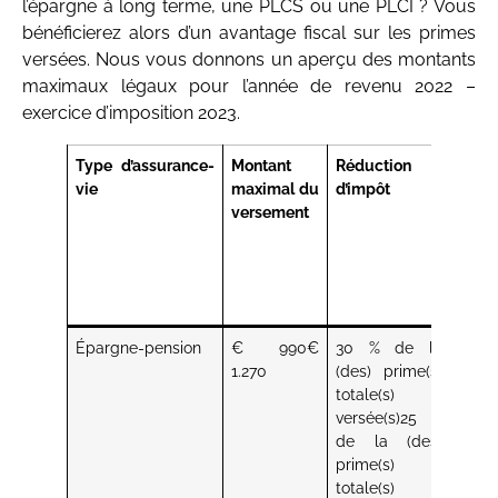
l’épargne à long terme, une PLCS ou une PLCI ? Vous
bénéficierez alors d’un avantage fiscal sur les primes
versées. Nous vous donnons un aperçu des montants
maximaux légaux pour l’année de revenu 2022 –
exercice d’imposition 2023.
Type d’assurance-
Montant
Réduction
Plus
vie
maximal du
d’impôt
d’inf
versement
sur
l’ass
l’ava
fisca
corr
Épargne-pension
€ 990€
30 % de la
Assu
1.270
(des) prime(s)
épar
totale(s)
pens
versée(s)25 %
de la (des)
prime(s)
totale(s)