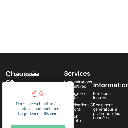
Chaussée
Services
de
Rémunérations
Informatio
Newsletter
alternatives
Louvain
Passage en
Mentions
585
société
légales
1380
Notre site web utilise des
Optimisations &
Règlement
Lasne,
cookies pour améliorer
solutions
général sur la
protection des
l'expérience utilisateur.
BELGIQUE
Gestion
données
courante
+32