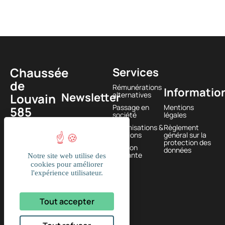
Chaussée
Services
de
Rémunérations
Informatio
Newsletter
alternatives
Louvain
Passage en
Mentions
585
société
légales
1380
Optimisations &
Règlement
Lasne,
solutions
général sur la
protection des
BELGIQUE
Gestion
données
courante
Notre site web utilise des
+32
cookies pour améliorer
l'expérience utilisateur.
(0)2
374 61
Tout accepter
16