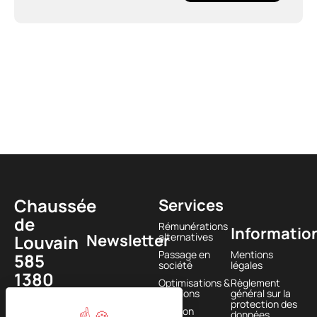
Chaussée
Services
de
Rémunérations
Informatio
Newsletter
alternatives
Louvain
Passage en
Mentions
585
société
légales
1380
Optimisations &
Règlement
Lasne,
solutions
général sur la
protection des
BELGIQUE
Gestion
données