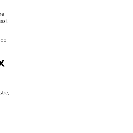
re
ssi,
 de
x
stre,