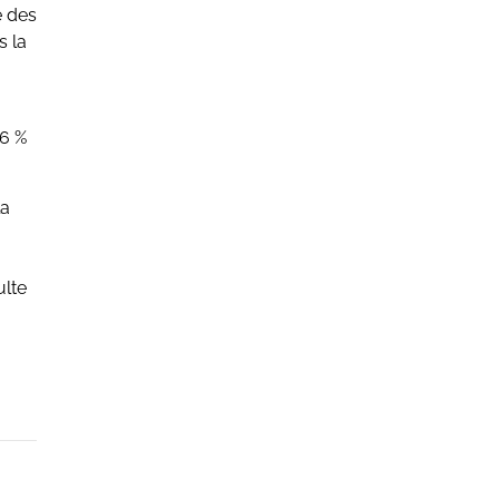
e des
s la
,6 %
la
ulte