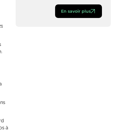
En savoir plus
21
s
e,
a
ans
rd
os à