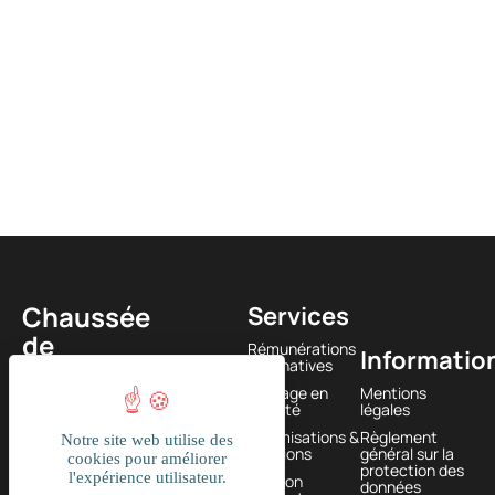
Chaussée
Services
de
Rémunérations
Informatio
Newsletter
alternatives
Louvain
Passage en
Mentions
585
société
légales
1380
Optimisations &
Règlement
Notre site web utilise des
Lasne,
solutions
général sur la
cookies pour améliorer
protection des
l'expérience utilisateur.
BELGIQUE
Gestion
données