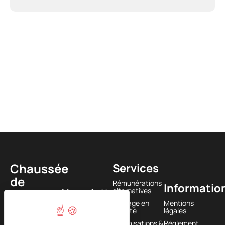
Chaussée
Services
de
Rémunérations
Informatio
Newsletter
alternatives
Louvain
Passage en
Mentions
585
société
légales
1380
Optimisations &
Règlement