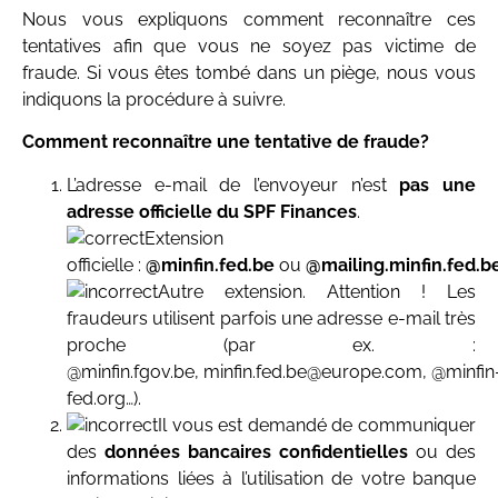
Nous vous expliquons comment reconnaître ces
tentatives afin que vous ne soyez pas victime de
fraude. Si vous êtes tombé dans un piège, nous vous
indiquons la procédure à suivre.
Comment reconnaître une tentative de fraude?
L’adresse e-mail de l’envoyeur n’est
pas une
adresse officielle du SPF Finances
.
Extension
officielle :
@minfin.fed.be
ou
@mailing.minfin.fed.b
Autre extension. Attention ! Les
fraudeurs utilisent parfois une adresse e-mail très
proche (par ex. :
@minfin.fgov.be, minfin.fed.be@europe.com, @minfin
fed.org…).
Il vous est demandé de communiquer
des
données bancaires confidentielles
ou des
informations liées à l’utilisation de votre banque