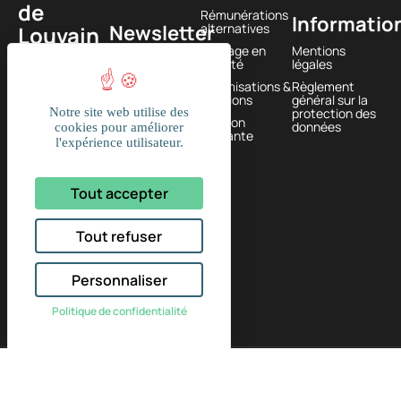
de
Rémunérations
Informatio
Newsletter
alternatives
Louvain
Passage en
Mentions
585
société
légales
1380
Optimisations &
Règlement
Lasne,
solutions
général sur la
Notre site web utilise des
protection des
BELGIQUE
Gestion
données
cookies pour améliorer
courante
l'expérience utilisateur.
+32
(0)2
Tout accepter
374 61
16
Tout refuser
Personnaliser
Politique de confidentialité
2026 © Fidmed – Fiduciaire médicale & associés |
Designed with passion by