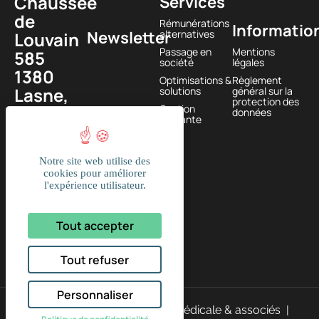
Chaussée
Services
de
Rémunérations
Informatio
Newsletter
alternatives
Louvain
Passage en
Mentions
585
société
légales
1380
Optimisations &
Règlement
Lasne,
solutions
général sur la
protection des
BELGIQUE
Gestion
données
courante
+32
(0)2
Notre site web utilise des
374 61
cookies pour améliorer
l'expérience utilisateur.
16
Tout accepter
Tout refuser
Personnaliser
2026 © Fidmed – Fiduciaire médicale & associés |